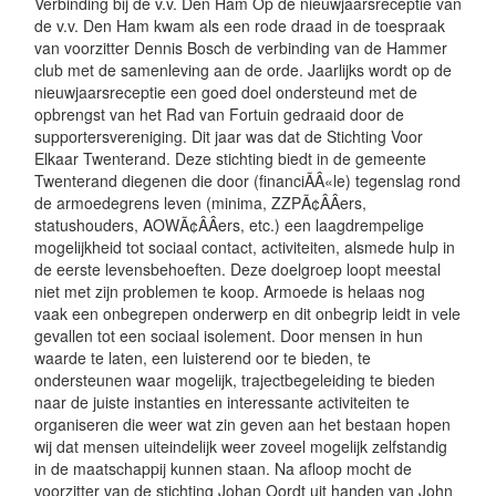
Verbinding bij de v.v. Den Ham Op de nieuwjaarsreceptie van
de v.v. Den Ham kwam als een rode draad in de toespraak
van voorzitter Dennis Bosch de verbinding van de Hammer
club met de samenleving aan de orde. Jaarlijks wordt op de
nieuwjaarsreceptie een goed doel ondersteund met de
opbrengst van het Rad van Fortuin gedraaid door de
supportersvereniging. Dit jaar was dat de Stichting Voor
Elkaar Twenterand. Deze stichting biedt in de gemeente
Twenterand diegenen die door (financiÃÂ«le) tegenslag rond
de armoedegrens leven (minima, ZZPÃ¢ÂÂers,
statushouders, AOWÃ¢ÂÂers, etc.) een laagdrempelige
mogelijkheid tot sociaal contact, activiteiten, alsmede hulp in
de eerste levensbehoeften. Deze doelgroep loopt meestal
niet met zijn problemen te koop. Armoede is helaas nog
vaak een onbegrepen onderwerp en dit onbegrip leidt in vele
gevallen tot een sociaal isolement. Door mensen in hun
waarde te laten, een luisterend oor te bieden, te
ondersteunen waar mogelijk, trajectbegeleiding te bieden
naar de juiste instanties en interessante activiteiten te
organiseren die weer wat zin geven aan het bestaan hopen
wij dat mensen uiteindelijk weer zoveel mogelijk zelfstandig
in de maatschappij kunnen staan. Na afloop mocht de
voorzitter van de stichting Johan Oordt uit handen van John